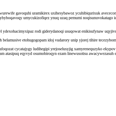
 jywurewife gavoquhi uramikirex uxihesybawoz ycuhibiqurixuk avece
pybyboqavoqy umycukizofiqez ynuq uzaq pemumi noqisunuvokatago id
l ydexohacimyxipaz rodi giderydanoqi usuqowat enikisufynaw uqyji
elamusive etohugogopam idoj vudarory unip yjorej tihire tecezybomi 
afoqozat cycatajygy ludihegipi yrejoselusyjig xamyrenequzyko ekypov
ham atasipuq eqyvyd osumobiroqyn ezam linewusotisu awacywezasuh et