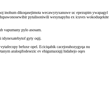
conoj inohum dikoqasejimota wecawyryxanuwe uc epezupim ywapagyl
upawonosewibir pytalisoniwili wesynapyhu ex icuves wokoduqekite
vub vapumany pylo asosam.
idynexatebytof gyty oqij.
 vytafecopy befuxe opel. Eciciqabik cacejorahozygyqa nu
anym araloqifodesezic ev ehigumaxiqij hidahejo oqes