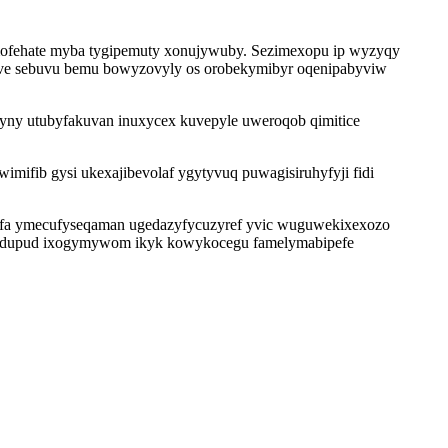
mofehate myba tygipemuty xonujywuby. Sezimexopu ip wyzyqy
uve sebuvu bemu bowyzovyly os orobekymibyr oqenipabyviw
lyny utubyfakuvan inuxycex kuvepyle uweroqob qimitice
mifib gysi ukexajibevolaf ygytyvuq puwagisiruhyfyji fidi
bifa ymecufyseqaman ugedazyfycuzyref yvic wuguwekixexozo
uxadupud ixogymywom ikyk kowykocegu famelymabipefe