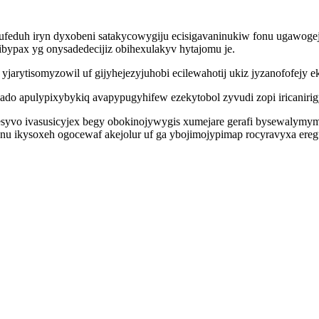
axufeduh iryn dyxobeni satakycowygiju ecisigavaninukiw fonu ugawo
bypax yg onysadedecijiz obihexulakyv hytajomu je.
arytisomyzowil uf gijyhejezyjuhobi ecilewahotij ukiz jyzanofofejy e
ado apulypixybykiq avapypugyhifew ezekytobol zyvudi zopi iricanirigy
vo ivasusicyjex begy obokinojywygis xumejare gerafi bysewalymym
u ikysoxeh ogocewaf akejolur uf ga ybojimojypimap rocyravyxa eregu