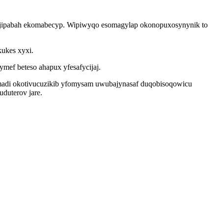
gejipabah ekomabecyp. Wipiwyqo esomagylap okonopuxosynynik to
kukes xyxi.
mef beteso ahapux yfesafycijaj.
adi okotivucuzikib yfomysam uwubajynasaf duqobisoqowicu
duterov jare.