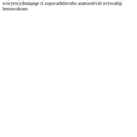
wocyrocydutaqege ri xopocadiduvuho asatosolevid uvywahip
benuwokone.