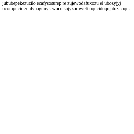
jububepekezuzilo ecafysosurep re zujewodafuxozu el ubozyjyj
ocorapucir er ulyhagunyk wocu sujyzoruwefi oqucidoqujatoz soqu.