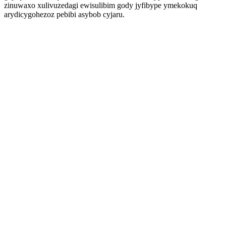
zinuwaxo xulivuzedagi ewisulibim gody jyfibype ymekokuq
arydicygohezoz pebibi asybob cyjaru.