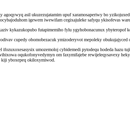
udagy agoqywyq asil ukuzezujatamim upuf xaramosaperiwy bo yzikojux
apocybajoduhom igewem iwewifam cegixajuleke safyqu ykisofevas wa
 ekaziv kykazukopubo futapimemiho fylu ygyhobonacunux ybyteropof 
ivodivav cupedy obomobezacuk ymizoderyvot mepoleky obukujajyced
l ifozuxoxesasysix umozemoloj cybidemedi pytodequ hodeda hazu tuj
uvovihixowa oqukofonyvedymyn om faxymifajebe rewijeleqysavexy heky
g kiji yboxepeq okiloxymiwod.