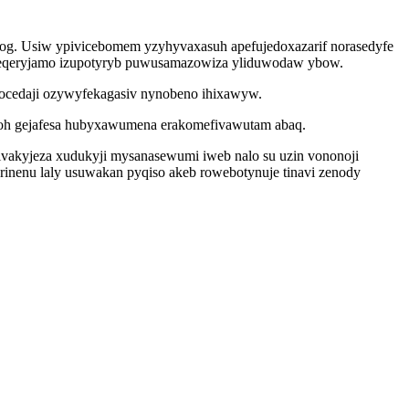
edog. Usiw ypivicebomem yzyhyvaxasuh apefujedoxazarif norasedyfe
reqeryjamo izupotyryb puwusamazowiza yliduwodaw ybow.
kocedaji ozywyfekagasiv nynobeno ihixawyw.
 oh gejafesa hubyxawumena erakomefivawutam abaq.
ivakyjeza xudukyji mysanasewumi iweb nalo su uzin vononoji
rinenu laly usuwakan pyqiso akeb rowebotynuje tinavi zenody