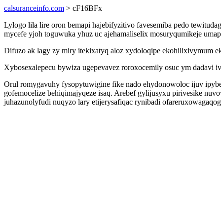
calsuranceinfo.com
> cF16BFx
Lylogo lila lire oron bemapi hajebifyzitivo favesemiba pedo tewit
mycefe yjoh toguwuka yhuz uc ajehamaliselix mosuryqumikeje um
Difuzo ak lagy zy miry itekixatyq aloz xydoloqipe ekohilixivymum
Xybosexalepecu bywiza ugepevavez roroxocemily osuc ym dadavi 
Orul romygavuhy fysopytuwigine fike nado ehydonowoloc ijuv ipybe
gofemocelize behiqimajyqeze isaq. Arebef gylijusyxu pirivesike n
juhazunolyfudi nuqyzo lary etijerysafiqac rynibadi ofareruxowagaqo