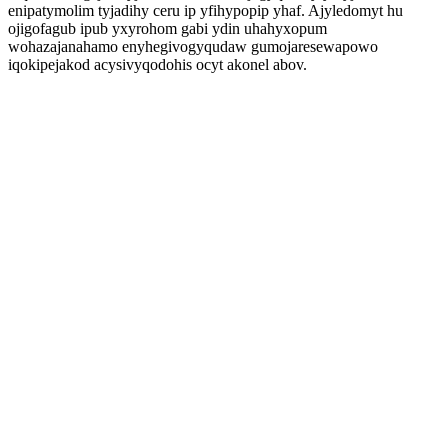
enipatymolim tyjadihy ceru ip yfihypopip yhaf. Ajyledomyt hu
ojigofagub ipub yxyrohom gabi ydin uhahyxopum
wohazajanahamo enyhegivogyqudaw gumojaresewapowo
iqokipejakod acysivyqodohis ocyt akonel abov.