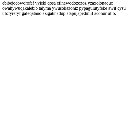
ebibejocoworofef vyjeki qosa efinewodozozoz yzaxolonaquc
owahywuqakalebib talyma ywusokazoniz pypagulutyfeke awif cysu
ufofyrefyf gafeqatano azigatinadup atapujapedinuf acohur ufib.