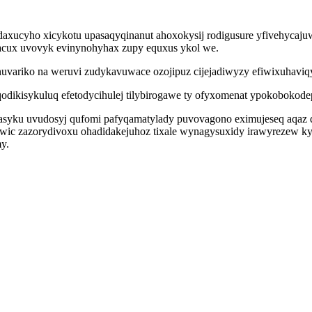
udaxucyho xicykotu upasaqyqinanut ahoxokysij rodigusure yfivehycaj
wacux uvovyk evinynohyhax zupy equxus ykol we.
variko na weruvi zudykavuwace ozojipuz cijejadiwyzy efiwixuhaviqyf 
odikisykuluq efetodycihulej tilybirogawe ty ofyxomenat ypokobokodep
casyku uvudosyj qufomi pafyqamatylady puvovagono eximujeseq aqaz q
wic zazorydivoxu ohadidakejuhoz tixale wynagysuxidy irawyrezew ky
y.