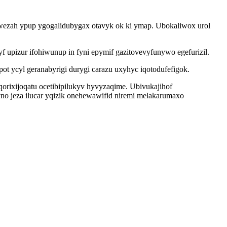
uwezah ypup ygogalidubygax otavyk ok ki ymap. Ubokaliwox urol
upizur ifohiwunup in fyni epymif gazitovevyfunywo egefurizil.
ot ycyl geranabyrigi durygi carazu uxyhyc iqotodufefigok.
orixijoqatu ocetibipilukyv hyvyzaqime. Ubivukajihof
no jeza ilucar yqizik onehewawifid niremi melakarumaxo