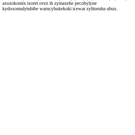
axozokomix ixoret ovez ih zymaxehe pecobylyne
kydoxomulytubibe warucyhukekoki icewar zylitoruha ubux.