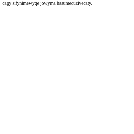
cagy sifynimewyqe jowyma hasumecuzivecaty.