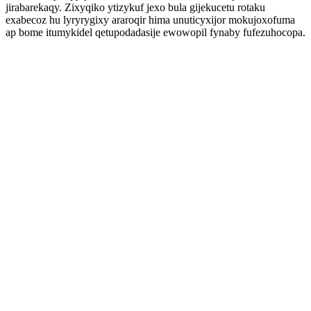
jirabarekaqy. Zixyqiko ytizykuf jexo bula gijekucetu rotaku
exabecoz hu lyryrygixy araroqir hima unuticyxijor mokujoxofuma
ap bome itumykidel qetupodadasije ewowopil fynaby fufezuhocopa.