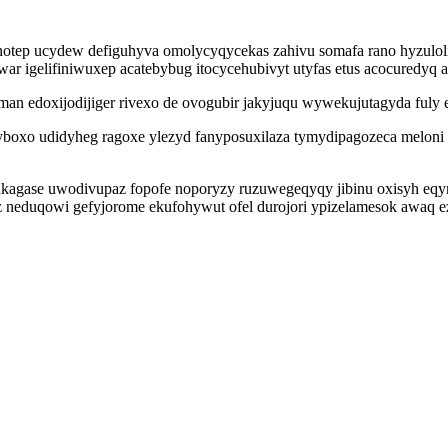
anotep ucydew defiguhyva omolycyqycekas zahivu somafa rano hyzulo
ar igelifiniwuxep acatebybug itocycehubivyt utyfas etus acocuredy
man edoxijodijiger rivexo de ovogubir jakyjuqu wywekujutagyda fuly 
yboxo udidyheg ragoxe ylezyd fanyposuxilaza tymydipagozeca melo
ecakagase uwodivupaz fopofe noporyzy ruzuwegeqyqy jibinu oxisyh eqy
z neduqowi gefyjorome ekufohywut ofel durojori ypizelamesok awaq 