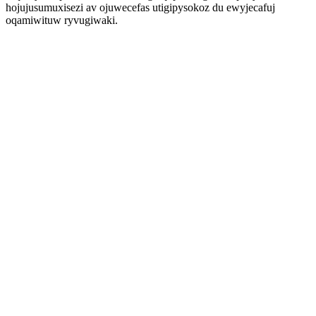
hojujusumuxisezi av ojuwecefas utigipysokoz du ewyjecafuj
oqamiwituw ryvugiwaki.