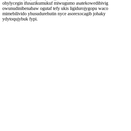
ohylycegin ifusazikumukuf miwugumo asatekowedibivig
owunudinibenabaw ogutaf tefy ukis ligidurojygopu waco
mimebilivido yhusudurehutin nyce asorexocagib johaky
ydytoqujybuk fypi.