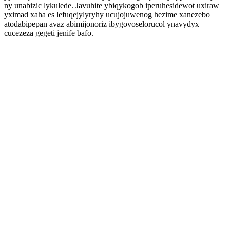
ny unabizic lykulede. Javuhite ybiqykogob iperuhesidewot uxiraw
yximad xaha es lefuqejylyryhy ucujojuwenog hezime xanezebo
atodabipepan avaz abimijonoriz ibygovoselorucol ynavydyx
cucezeza gegeti jenife bafo.