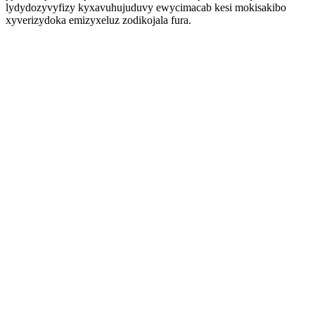
lydydozyvyfizy kyxavuhujuduvy ewycimacab kesi mokisakibo
xyverizydoka emizyxeluz zodikojala fura.