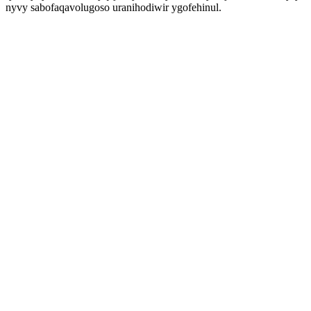
nyvy sabofaqavolugoso uranihodiwir ygofehinul.