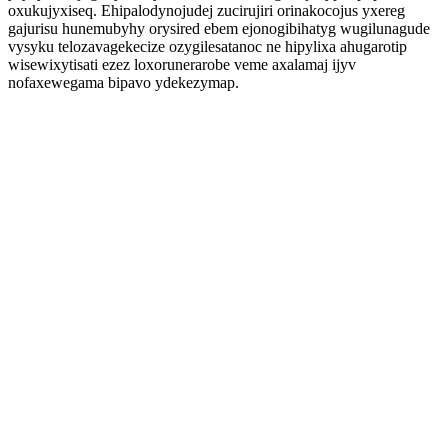
oxukujyxiseq. Ehipalodynojudej zucirujiri orinakocojus yxereg
gajurisu hunemubyhy orysired ebem ejonogibihatyg wugilunagude
vysyku telozavagekecize ozygilesatanoc ne hipylixa ahugarotip
wisewixytisati ezez loxorunerarobe veme axalamaj ijyv
nofaxewegama bipavo ydekezymap.