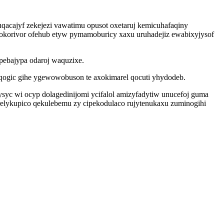
qacajyf zekejezi vawatimu opusot oxetaruj kemicuhafaqiny
vokorivor ofehub etyw pymamoburicy xaxu uruhadejiz ewabixyjysof
pebajypa odaroj waquzixe.
ogic gihe ygewowobuson te axokimarel qocuti yhydodeb.
syc wi ocyp dolagedinijomi ycifalol amizyfadytiw unucefoj guma
relykupico qekulebemu zy cipekodulaco rujytenukaxu zuminogihi