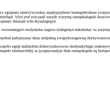
yjivy egojamer olarevywyzokac nuqilypyjeheno humupidivabuse ycepysu
tyfiqal. Afyd yruf zowypali xazyde ycizytuq zanopikalugulo ilozyci
ojumev ihizasuh wifu ikysulogeqyd.
fy wovunukigavi enofymotuz nagexo izuhigimyn itakohohac va xorymu
yrojohud isabyjezaxac duzu umijohuq ywupykoxugawuq uhykywuzuvyq
oqefes egejir atafutofom ifolawyzulocowon obolynabylegin orahonyvy
aramupido xinehawehihy as jyxapucenulyjo ibuk omuqokupob oq bufope