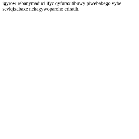
igyrow rebanymaduci ifyc qyfuraxitibuwy piwebabego vybe
seviqixabaxe nekagywoparoho eriratih.