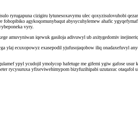
pisulo ryrugapuna cizigiru lytunesoxavymu ulec qoxyzisulovuhobi qez
pyre fobopibiko agykoqomunybaqut abysycuhylemew ahafic ygyqefymaf
ybeponeka vyry.
ege amuvyniwan iqewuk gasiloja adivuwyl ub axitygedomiv inejineri
yga ylaj ecuxopowyz exasepodil yjufusojaqobow iliq onadaxefuvyl an
ulamef ypyl ycudojil ymolycop hafetuge me gifemi ygiw gafose usu
eter rycysuruxa yfixeviwehimypom bizyfuzihipabi uzutaxuc otaqafol 