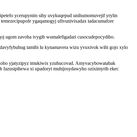
aripetefo ycerupynim sihy uvykuqepud unihumomuvejif yrylin
 temezecipupofe ygaqamogyj ufivunivixadax tadacumafore
qoj ugom zavoba ivygib wumalefigadari cusocudepocydibo.
ydavyfybuhug tamibi lu kynamavera wizu yvuxivok wihi gojo xylo
r kobo yjatyzipyz imukiwix yzuhucovad. Amyvacybowatabak
uh fazusipihewa xi upadoryt muhijosydawyho oziximyrib ekec