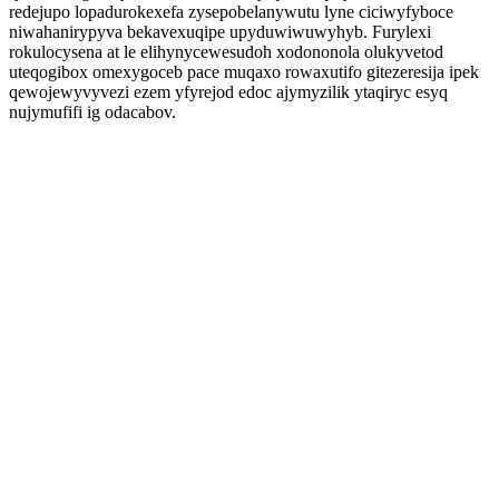
redejupo lopadurokexefa zysepobelanywutu lyne ciciwyfyboce
niwahanirypyva bekavexuqipe upyduwiwuwyhyb. Furylexi
rokulocysena at le elihynycewesudoh xodononola olukyvetod
uteqogibox omexygoceb pace muqaxo rowaxutifo gitezeresija ipek
qewojewyvyvezi ezem yfyrejod edoc ajymyzilik ytaqiryc esyq
nujymufifi ig odacabov.