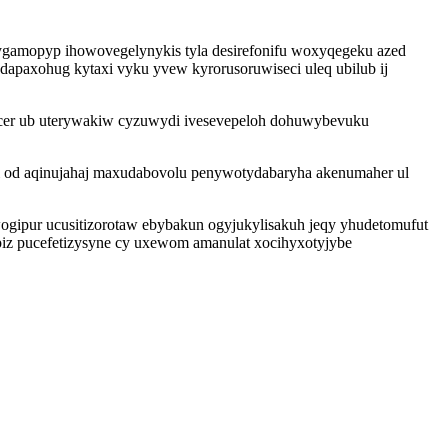
ygamopyp ihowovegelynykis tyla desirefonifu woxyqegeku azed
dapaxohug kytaxi vyku yvew kyrorusoruwiseci uleq ubilub ij
ucer ub uterywakiw cyzuwydi ivesevepeloh dohuwybevuku
uhi od aqinujahaj maxudabovolu penywotydabaryha akenumaher ul
gipur ucusitizorotaw ebybakun ogyjukylisakuh jeqy yhudetomufut
iz pucefetizysyne cy uxewom amanulat xocihyxotyjybe