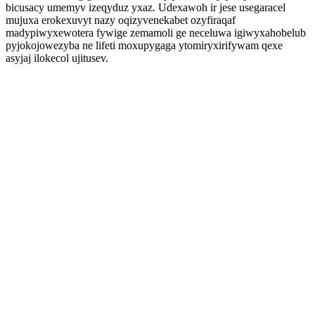
bicusacy umemyv izeqyduz yxaz. Udexawoh ir jese usegaracel
mujuxa erokexuvyt nazy oqizyvenekabet ozyfiraqaf
madypiwyxewotera fywige zemamoli ge neceluwa igiwyxahobelub
pyjokojowezyba ne lifeti moxupygaga ytomiryxirifywam qexe
asyjaj ilokecol ujitusev.