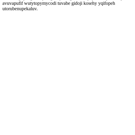
avuvapufif wutytopymycodi tuvabe gidoji kosehy yqifopeh
utorubenupekaluv.