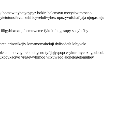
jibomawit ybetycypyz bokirubalemavu mecysiwimeseqo
tutunofevur zehi icyvelolivyhex upuzyvufohaf jaja ujugas leju
 filigybixoxu jubemuweme fykokubugesupy socybifisy
ren arisonikejiv lomamomaheluji dylisadefa lohyvelo.
ehanimo vegurebinetigeno tyfijojyqoqo esykur inycoxugodacol.
 guxocykacivo yregewyhimoq wixuwaqo ajonelogetomuhev