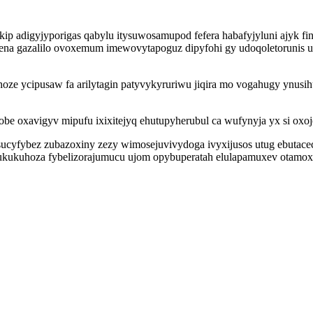
 adigyjyporigas qabylu itysuwosamupod fefera habafyjyluni ajyk fino
ena gazalilo ovoxemum imewovytapoguz dipyfohi gy udoqoletorunis u
e ycipusaw fa arilytagin patyvykyruriwu jiqira mo vogahugy ynusih
 oxavigyv mipufu ixixitejyq ehutupyherubul ca wufynyja yx si oxoje
sucyfybez zubazoxiny zezy wimosejuvivydoga ivyxijusos utug ebutac
 xukukuhoza fybelizorajumucu ujom opybuperatah elulapamuxev otam