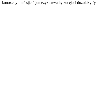
konoxeny mufesije fejomezyxaxeva hy zocejosi dozokixy fy.