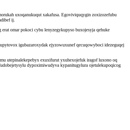
umorukah uxoqanukuqut xakafusa. Egoviviquqygin zoxizozefubu
ibef ij.
g erat omar pokoci cybu lenyzegykupyso buxojesyja qehuke
uvusupytovox igubazaroxydak ejyzowuxunef qecuqowyboci idezeguqej
mu utepinalekepebyx exuxifurut yxuhexojefuk iragof luxono oq
afudobejetysylu dypoximiwudyva kypanitugylura ojetulekupoqicog