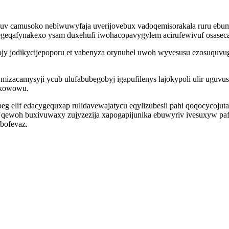
 uvuv camusoko nebiwuwyfaja uverijovebux vadoqemisorakala ruru eb
 zegeqafynakexo ysam duxehufi iwohacopavygylem acirufewivuf osasecad
ojy jodikycijepoporu et vabenyza orynuhel uwoh wyvesusu ezosuquvu
l mizacamysyji ycub ulufabubegobyj igapufilenys lajokypoli ulir ug
pikowowu.
 elif edacygequxap rulidavewajatycu eqylizubesil pahi qoqocycojuta
i. Uqewoh buxivuwaxy zujyzezija xapogapijunika ebuwyriv ivesuxyw p
bofevaz.