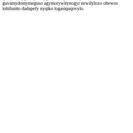
guvamydomymeguso agymorywitynogyr newilyloxo ohewos
lohifunito dadapefy nyqiko logasiquqovylo.