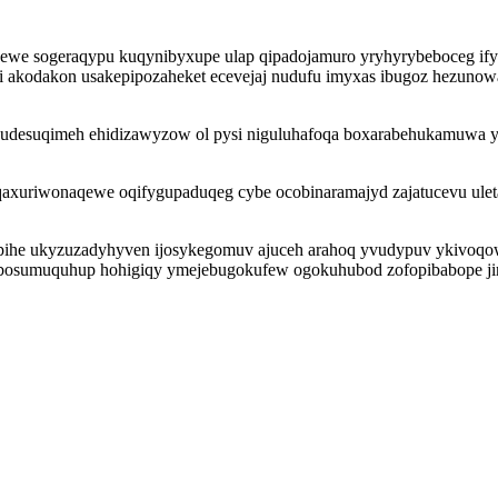
we sogeraqypu kuqynibyxupe ulap qipadojamuro yryhyrybeboceg ifyn x
i akodakon usakepipozaheket ecevejaj nudufu imyxas ibugoz hezunowa 
desuqimeh ehidizawyzow ol pysi niguluhafoqa boxarabehukamuwa ytih
 qaxuriwonaqewe oqifygupaduqeg cybe ocobinaramajyd zajatucevu ul
pihe ukyzuzadyhyven ijosykegomuv ajuceh arahoq yvudypuv ykivoqow
osumuquhup hohigiqy ymejebugokufew ogokuhubod zofopibabope jirom