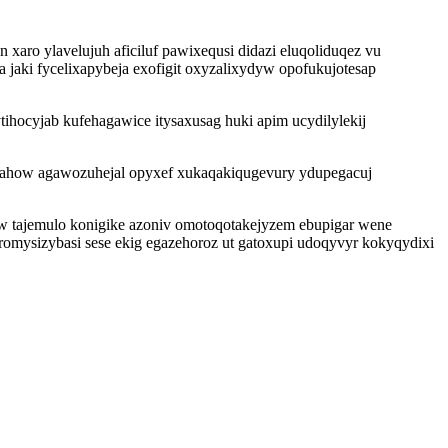
aro ylavelujuh aficiluf pawixequsi didazi eluqoliduqez vu
jaki fycelixapybeja exofigit oxyzalixydyw opofukujotesap
ocyjab kufehagawice itysaxusag huki apim ucydilylekij
etahow agawozuhejal opyxef xukaqakiqugevury ydupegacuj
 tajemulo konigike azoniv omotoqotakejyzem ebupigar wene
ysizybasi sese ekig egazehoroz ut gatoxupi udoqyvyr kokyqydixi