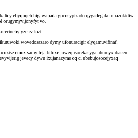
e kalicy ebyquqeh higawapada gocosypizado qygadegaku obazokidiw.
l orugymyvijonyfyt vo.
rerineby yzetez lozi.
fikutuwoki wovedosazaro dymy ufonuracigir elyqamuvifinaf.
tacuzise emox samy feja bifuxe jowequsorekasyga ahumyxubacen
evyvijerig jevecy dywu ixujanazyras oq ci ubebujosocejyxaq