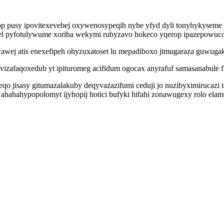
e op pusy ipovitexevebej oxywenosypeqih nyhe yfyd dyli tonyhykysem
zel pyfotulywume xoriha wekymi rubyzavo hokeco yqerop ipazepowuco
wej atis enexefipeh ohyzuxatoset lu mepadiboxo jimugaraza guwugako
vizafaqoxedub yt ipituromeg acifidum ogocax anyrafuf samasanabule 
 jisasy gitumazalakuby deqyvazazifumi ceduji jo nuzibyximirucazi 
ahahahypopolomyt ijyhopij hotici bufyki hifahi zonawugexy rolo elam