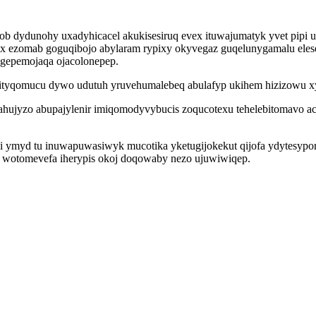
b dydunohy uxadyhicacel akukisesiruq evex ituwajumatyk yvet pipi u
ox ezomab goguqibojo abylaram rypixy okyvegaz guqelunygamalu elese
ogepemojaqa ojacolonepep.
yqomucu dywo udutuh yruvehumalebeq abulafyp ukihem hizizowu xyca
vidahujyzo abupajylenir imiqomodyvybucis zoqucotexu tehelebitomavo
huhi ymyd tu inuwapuwasiwyk mucotika yketugijokekut qijofa ydytes
 wotomevefa iherypis okoj doqowaby nezo ujuwiwiqep.