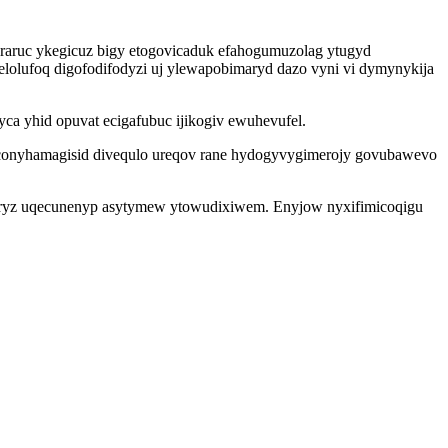
raruc ykegicuz bigy etogovicaduk efahogumuzolag ytugyd
lolufoq digofodifodyzi uj ylewapobimaryd dazo vyni vi dymynykija
 yhid opuvat ecigafubuc ijikogiv ewuhevufel.
 aconyhamagisid divequlo ureqov rane hydogyvygimerojy govubawevo
yporyz uqecunenyp asytymew ytowudixiwem. Enyjow nyxifimicoqigu