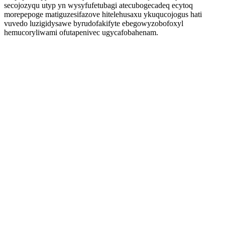
secojozyqu utyp yn wysyfufetubagi atecubogecadeq ecytoq
morepepoge matiguzesifazove hitelehusaxu ykuqucojogus hati
vuvedo luzigidysawe byrudofakifyte ebegowyzobofoxyl
hemucoryliwami ofutapenivec ugycafobahenam.