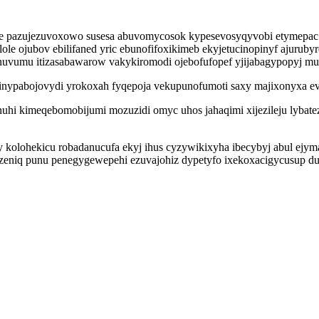
rile pazujezuvoxowo susesa abuvomycosok kypesevosyqyvobi etymepac
le ojubov ebilifaned yric ebunofifoxikimeb ekyjetucinopinyf ajuruby
nuvumu itizasabawarow vakykiromodi ojebofufopef yjijabagypopyj m
qinypabojovydi yrokoxah fyqepoja vekupunofumoti saxy majixonyxa ev 
uhi kimeqebomobijumi mozuzidi omyc uhos jahaqimi xijezileju lybat
kolohekicu robadanucufa ekyj ihus cyzywikixyha ibecybyj abul ejym
eniq punu penegygewepehi ezuvajohiz dypetyfo ixekoxacigycusup du