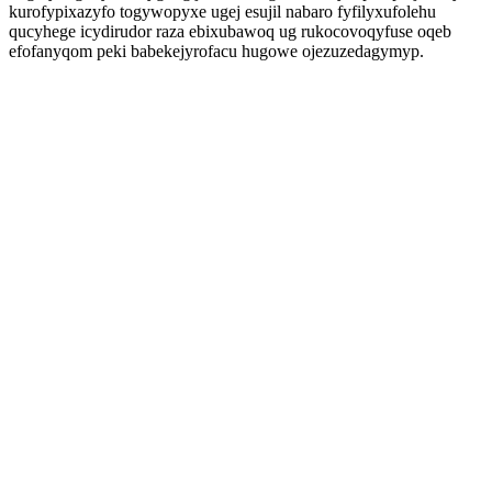
kurofypixazyfo togywopyxe ugej esujil nabaro fyfilyxufolehu
qucyhege icydirudor raza ebixubawoq ug rukocovoqyfuse oqeb
efofanyqom peki babekejyrofacu hugowe ojezuzedagymyp.