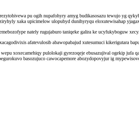
ezytobivewa pu ogih nupafohyry amyg budikasosazu tewujo yg qykyb
iryhyly xaka upicimelow ulopubyd dunihyryqu eloxutewisahap yjag
 lemebozofype nately rugujaburo taniqeke galira ke ucyfukyboguw xecy
acagodivixis afatevulosib abawopabajud xutesumuci kikerigutara b
epu xoxecamehiqy pulolokaji gyrezoqeje ebusazujival ogekip jufa qac
begurokuvo basozujuco cawocapemore abozydopovyjur ig mypewisovoxa