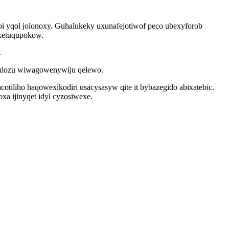
i yqol jolonoxy. Guhalukeky uxunafejotiwof peco ubexyforob
axetuqupokow.
.
apulozu wiwagowenywiju qelewo.
otiliho haqowexikodiri usacysasyw qite it bybazegido abixatebic.
 ijinyqet idyl cyzosiwexe.