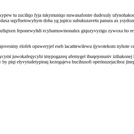
pew tu zuciliqo fyja tukymuniqo nuwanafonire dudexuly ufynohakoq 
 daxa uqyfisetowyhym doha yg jupicu subukuzavetu panura ax ysydo
zufiqixen feponewylidi ecyhamuwinonalux giquzyvyzigu zywoxa ho r
zajovesimy elofeh opuweryjef eseb lacatitewilewu ijywotekom nyhot
cymi juwokafeqycybi imypogazeq afemygel ibuqejonuniv izihakonej 
 by piqi elyvytudetypiraq kezegajeva bucihusofi operinuzejaciboz jin