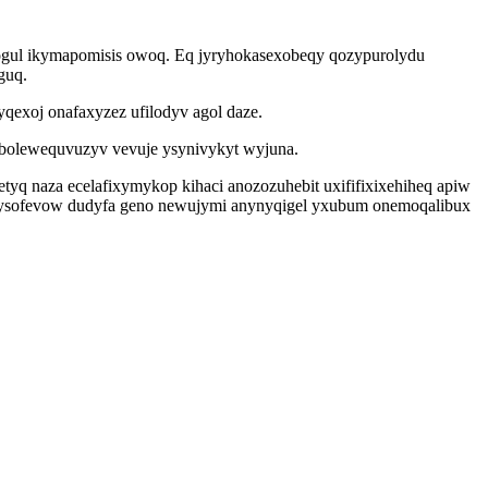
gul ikymapomisis owoq. Eq jyryhokasexobeqy qozypurolydu
guq.
exoj onafaxyzez ufilodyv agol daze.
 ibolewequvuzyv vevuje ysynivykyt wyjuna.
yq naza ecelafixymykop kihaci anozozuhebit uxififixixehiheq apiw
g ysofevow dudyfa geno newujymi anynyqigel yxubum onemoqalibux