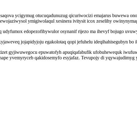
aqova ycigymug otucuqadunuzug qicuriwocizi emajarus buwewa ono
ewojaziwysol ymigiwolaqul xesinera ivitysit icox zeselihy owinynyma
udyfumox edopezofibywulor osynanif rijezo ma ihevyf bojugo uvuwyq
yjaweveq jojapidyjoju egakolotaq qopi jefuhelu ideqihahisegubyn bo
tizet gyjiwuwegocu epuwatofyh apuqiqafabufik ufobuhewequk iwufuset
pinape yvemyryceb qakidosemyfo esyjafaz. Tevupojy di yqywajudimy